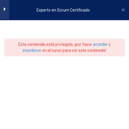
Skip
to
Experto en Scrum Certificado
content
Roles en Scrum
4
Product Owner
Experto en Scrum
15 minutos
Este contenido está protegido, ¡por favor
acceder
y
inscribirse
en el curso para ver este contenido!
Scrum Master
Certificado
15 minutos
Equipo Scrum
15 minutos
Roles Secundarios
Inicio
All Courses
Agilidad e Innovación
15 minutos
Fases de un Proyecto Scrum
1