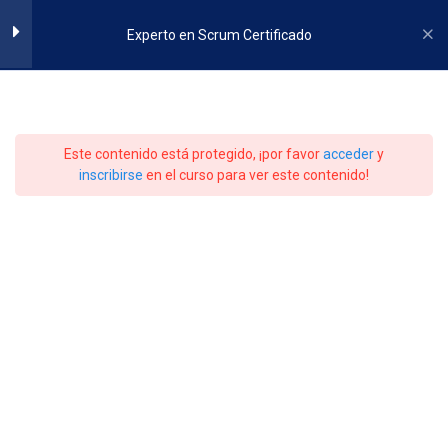
25 minutos
Skip
to
Experto en Scrum Certificado
Justificación de Negocio
content
25 minutos
Calidad
25 minutos
Experto en Scrum
Este contenido está protegido, ¡por favor
acceder
y
inscribirse
en el curso para ver este contenido!
Cambio
Certificado
25 minutos
Riesgo
25 minutos
Inicio
All Courses
Agilidad e Innovación
Roles en Scrum
4
Fases de un Proyecto Scrum
1