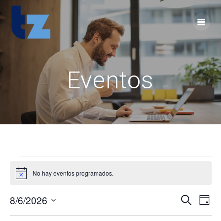
Skip
to
content
Eventos
Eventos
No hay eventos programados.
Aviso
en
N
8/6/2026
N
Buscar
Día
agosto
Selecciona
a