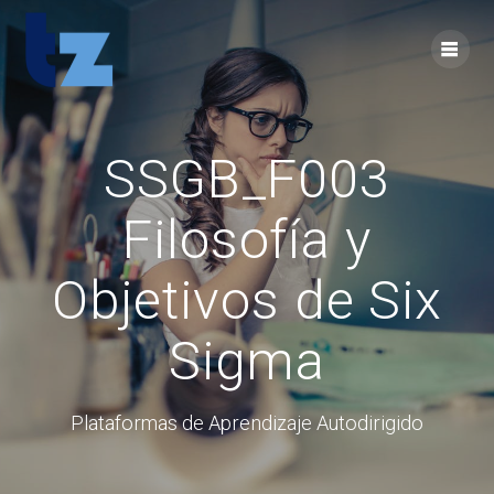
Skip
to
content
SSGB_F003
Filosofía y
Objetivos de Six
Sigma
Plataformas de Aprendizaje Autodirigido