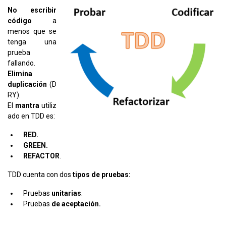
No escribir
código
a
menos que se
tenga una
prueba
fallando.
Elimina
duplicación
(D
RY).
El
mantra
utiliz
ado en TDD es:
RED.
GREEN.
REFACTOR
.
TDD cuenta con dos
tipos de pruebas:
Pruebas
unitarias
.
Pruebas
de aceptación.