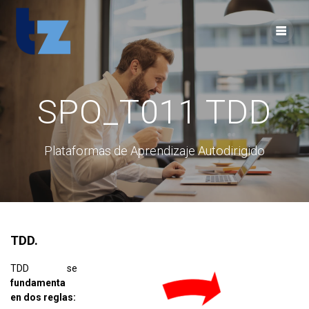
Skip
to
content
SPO_T011 TDD
Plataformas de Aprendizaje Autodirigido
TDD.
TDD se
fundamenta
en dos reglas: