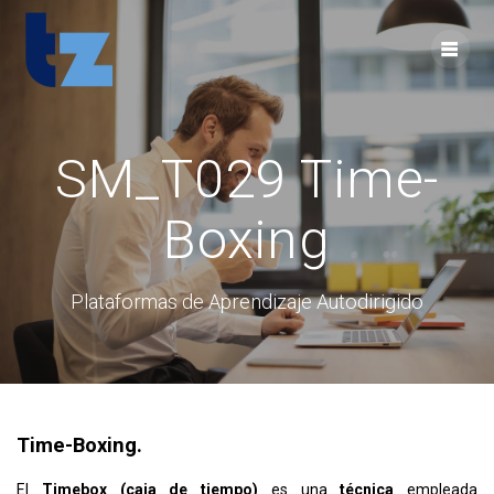
Skip
to
content
SM_T029 Time-
Boxing
Plataformas de Aprendizaje Autodirigido
Time-Boxing.
El
Timebox (caja de tiempo)
es una
técnica
empleada