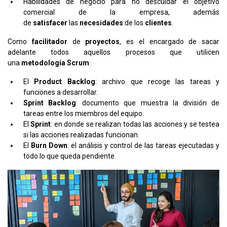
Habilidades de negocio para no descuidar el objetivo
comercial de la empresa, además
de
satisfacer
las
necesidades
de los
clientes
.
Como
facilitador
de
proyectos
, es el encargado de sacar
adelante todos aquellos procesos que utilicen
una
metodología
Scrum
:
El
Product Backlog
: archivo que recoge las tareas y
funciones a desarrollar.
Sprint Backlog
: documento que muestra la división de
tareas entre los miembros del equipo.
El
Sprint
: en donde se realizan todas las acciones y se testea
si las acciones realizadas funcionan.
El
Burn Down
: el análisis y control de las tareas ejecutadas y
todo lo que queda pendiente.