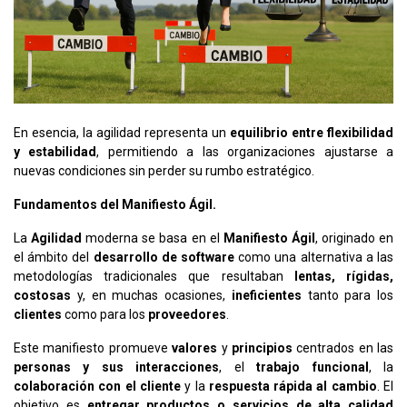
En esencia, la agilidad representa un
equilibrio entre flexibilidad
y estabilidad
, permitiendo a las organizaciones ajustarse a
nuevas condiciones sin perder su rumbo estratégico.
Fundamentos del Manifiesto Ágil.
La
Agilidad
moderna se basa en el
Manifiesto Ágil
, originado en
el ámbito del
desarrollo de software
como una alternativa a las
metodologías tradicionales que resultaban
lentas, rígidas,
costosas
y, en muchas ocasiones,
ineficientes
tanto para los
clientes
como para los
proveedores
.
Este manifiesto promueve
valores
y
principios
centrados en las
personas y sus interacciones
, el
trabajo funcional
, la
colaboración con el cliente
y la
respuesta rápida al cambio
. El
objetivo es
entregar productos o servicios de alta calidad