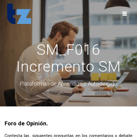
Skip
to
content
SM_F016
Incremento SM
Plataformas de Aprendizaje Autodirigido
Foro de Opinión.
Contesta las siguientes preguntas en los comentarios y debate