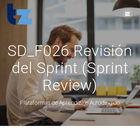
Skip
to
content
SD_F026 Revisión
del Sprint (Sprint
Review)
Plataformas de Aprendizaje Autodirigido