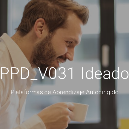
PPD_V031 Idead
Plataformas de Aprendizaje Autodirigido