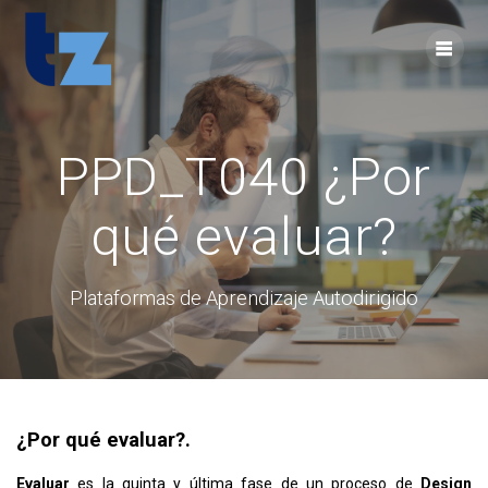
Skip
to
content
PPD_T040 ¿Por
qué evaluar?
Plataformas de Aprendizaje Autodirigido
¿Por qué evaluar?.
Evaluar
es la quinta y última fase de un proceso de
Design