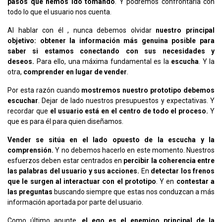
pasos que hemos ido tomando
. Y podremos confrontarla con
todo lo que el usuario nos cuenta.
Al hablar con él , nunca debemos olvidar
nuestro principal
objetivo: obtener la información más genuina posible para
saber si estamos conectando con sus necesidades y
deseos.
Para ello, una máxima fundamental es la
escucha
. Y la
otra,
comprender en lugar de vender
.
Por esta razón cuando
mostremos nuestro prototipo debemos
escuchar
. Dejar de lado nuestros presupuestos y expectativas. Y
recordar que
el usuario está en el centro de todo el proceso.
Y
que es para él para quien diseñamos.
Vender se sitúa en el lado opuesto de la escucha y la
comprensión.
Y no debemos hacerlo en este momento. Nuestros
esfuerzos deben estar centrados en
percibir la coherencia entre
las palabras del usuario y sus acciones.
En
detectar los frenos
que le surgen al interactuar con el prototipo
. Y en
contestar a
las preguntas
buscando siempre que estas nos conduzcan a más
información aportada por parte del usuario.
Como último apunte,
el ego es el enemigo principal de la