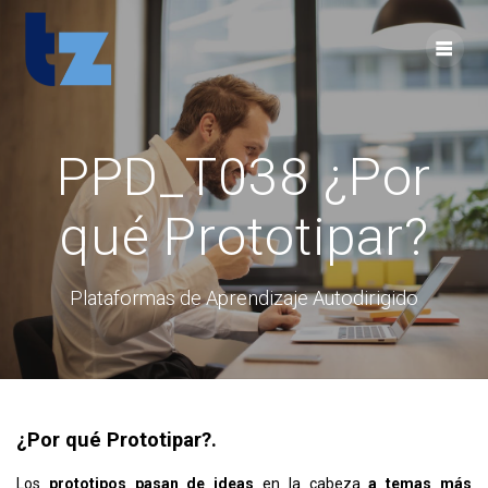
Skip
to
content
PPD_T038 ¿Por
qué Prototipar?
Plataformas de Aprendizaje Autodirigido
¿Por qué Prototipar?.
Los
prototipos pasan de ideas
en la cabeza
a temas más