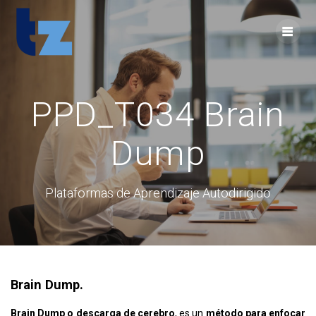
Skip
to
content
PPD_T034 Brain
Dump
Plataformas de Aprendizaje Autodirigido
Brain Dump.
Brain Dump o descarga de cerebro
, es un
método para enfocar