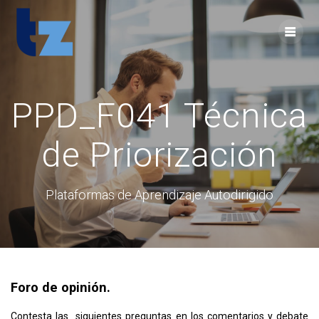
Skip
to
content
PPD_F041 Técnica
de Priorización
Plataformas de Aprendizaje Autodirigido
Foro de opinión.
Contesta las siguientes preguntas en los comentarios y debate