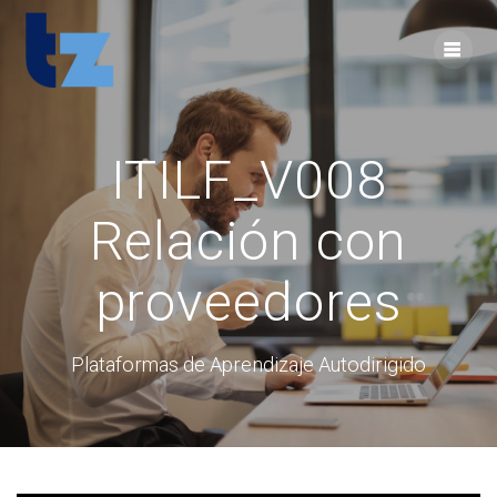
Skip
to
content
ITILF_V008
Relación con
proveedores
Plataformas de Aprendizaje Autodirigido