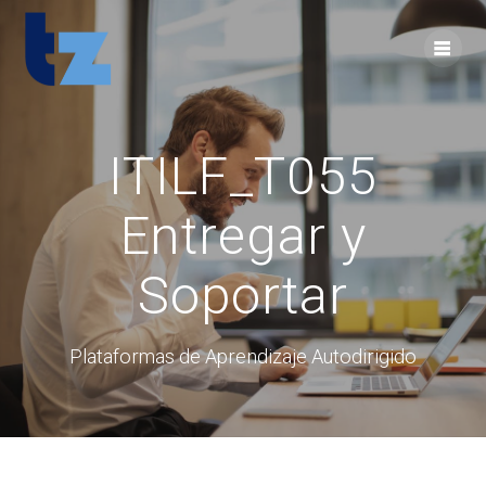
Skip
to
content
ITILF_T055
Entregar y
Soportar
Plataformas de Aprendizaje Autodirigido