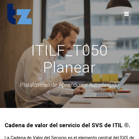
Skip
to
content
ITILF_T050
Planear
Plataformas de Aprendizaje Autodirigido
Cadena de valor del servicio del SVS de ITIL ®.
La Cadena de Valor del Servicio es el elemento central del SVS de