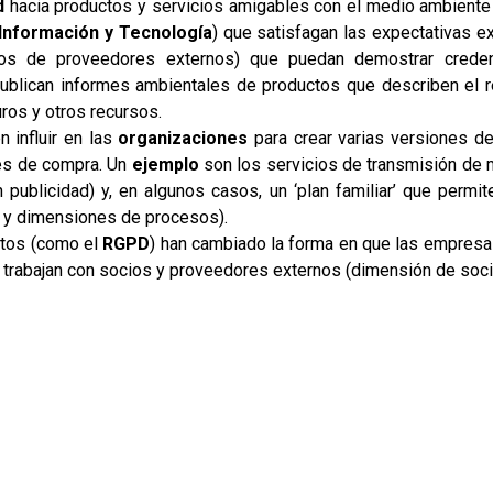
d
hacia productos y servicios amigables con el medio ambiente 
Información y Tecnología
) que satisfagan las expectativas e
cios de proveedores externos) que puedan demostrar crede
ublican informes ambientales de productos que describen el r
ros y otros recursos.
 influir en las
organizaciones
para crear varias versiones de
es de compra. Un
ejemplo
son los servicios de transmisión de m
n publicidad) y, en algunos casos, un ‘plan familiar’ que permi
or y dimensiones de procesos).
atos (como el
RGPD
) han cambiado la forma en que las empresas
e trabajan con socios y proveedores externos (dimensión de soc