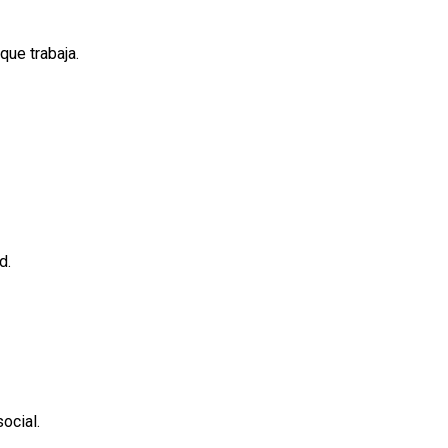
que trabaja.
d.
ocial.