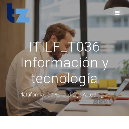
Skip
to
content
ITILF_T036
Información y
tecnología
Plataformas de Aprendizaje Autodirigido