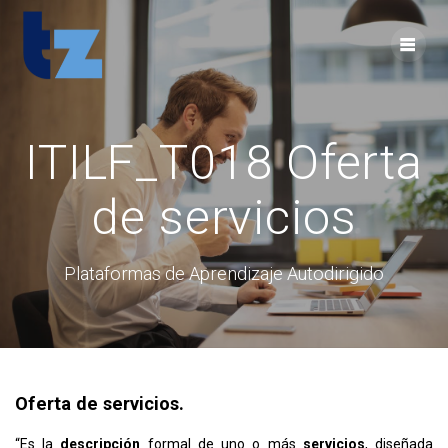
Skip
to
content
ITILF_T018 Oferta
de servicios
Plataformas de Aprendizaje Autodirigido
Oferta de servicios.
“Es la
descripción
formal de uno o más
servicios
, diseñada