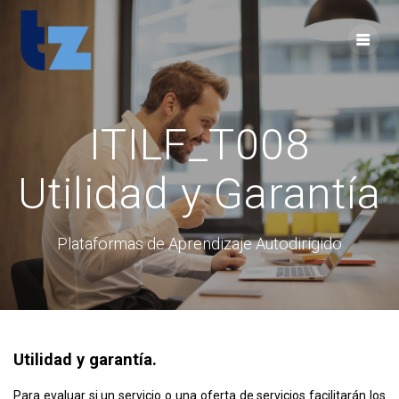
Skip
to
content
ITILF_T008
Utilidad y Garantía
Plataformas de Aprendizaje Autodirigido
Utilidad y garantía.
Para evaluar si un servicio o una oferta de servicios facilitarán los