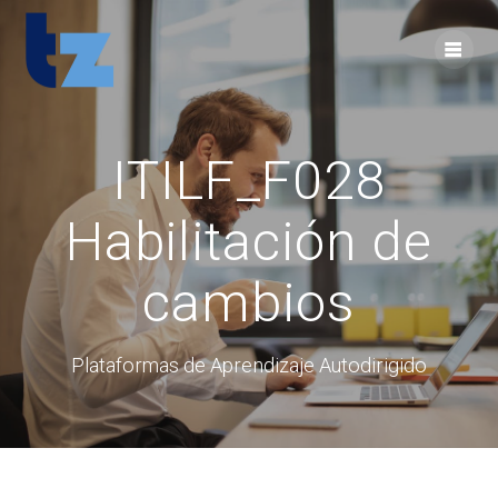
Skip
to
content
ITILF_F028
Habilitación de
cambios
Plataformas de Aprendizaje Autodirigido