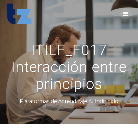
Skip
to
content
ITILF_F017
Interacción entre
principios
Plataformas de Aprendizaje Autodirigido