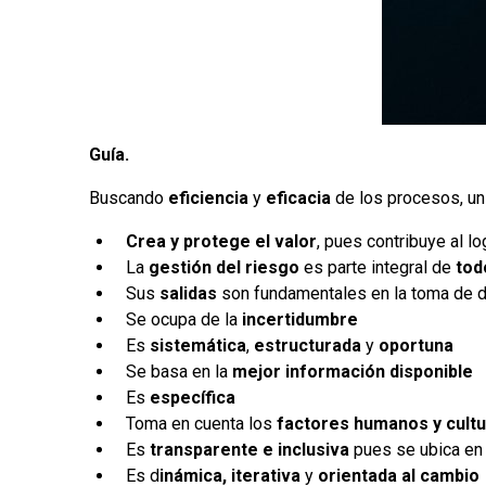
Guía.
Buscando
eficiencia
y
eficacia
de los procesos, un
Crea y protege el valor
, pues contribuye al l
La
gestión del riesgo
es parte integral de
tod
Sus
salidas
son fundamentales en la toma de 
Se ocupa de la
incertidumbre
Es
sistemática
,
estructurada
y
oportuna
Se basa en la
mejor información disponible
Es
específica
Toma en cuenta los
factores humanos y cultu
Es
transparente e inclusiva
pues se ubica en
Es d
inámica, iterativa
y
orientada al cambio