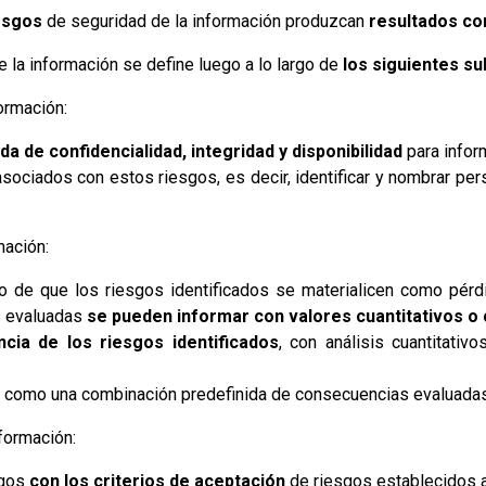
esgos
de seguridad de la información produzcan
resultados co
 la información se define luego a lo largo de
los siguientes s
ormación:
a de confidencialidad, integridad y disponibilidad
para infor
sociados con estos riesgos, es decir, identificar y nombrar pe
mación:
 de que los riesgos identificados se materialicen como pérd
s evaluadas
se pueden informar con valores cuantitativos o c
ncia de los riesgos identificados
, con análisis cuantitativo
s como una combinación predefinida de consecuencias evaluadas
formación:
sgos
con los criterios de aceptación
de riesgos establecidos a