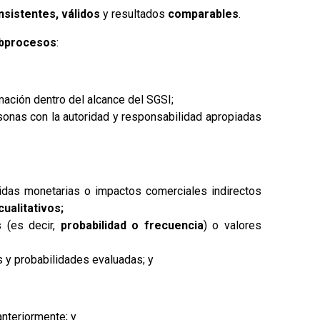
nsistentes, válidos
y resultados
comparables
.
ubprocesos
:
mación dentro del alcance del SGSI;
rsonas con la autoridad y responsabilidad apropiadas
idas monetarias o impactos comerciales indirectos
ualitativos;
s (es decir,
probabilidad o frecuencia
) o valores
 y probabilidades evaluadas; y
nteriormente; y