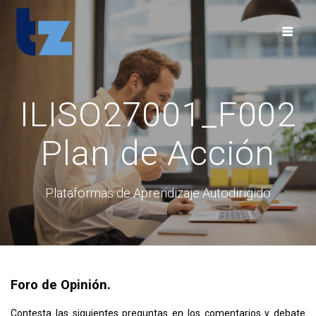
Skip
to
content
ILISO27001_F002
Plan de Acción
Plataformas de Aprendizaje Autodirigido
Foro de Opinión.
Contesta las siguientes preguntas en los comentarios y debate