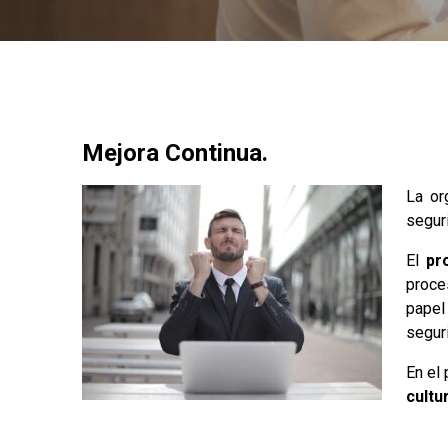
Mejora Continua.
La or
segur
El
pr
proce
papel
segur
En el
cultu