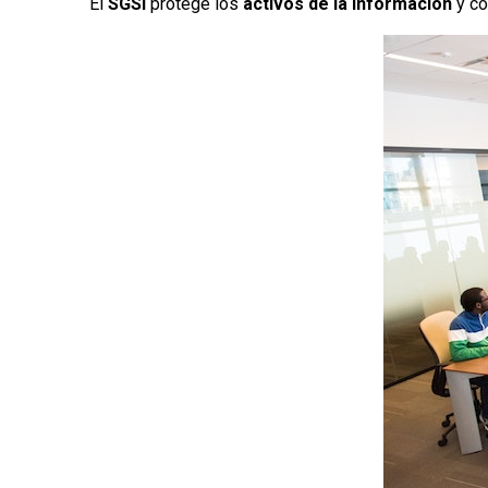
El
SGSI
protege los
activos de la información
y co