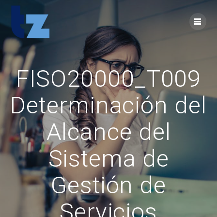
Skip
to
content
FISO20000_T009
Determinación del
Alcance del
Sistema de
Gestión de
Servicios