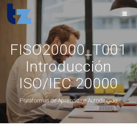
Skip
to
content
FISO20000_T001
Introducción
ISO/IEC 20000
Plataformas de Aprendizaje Autodirigido