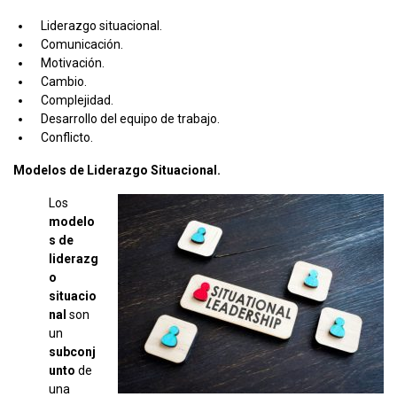
Liderazgo situacional.
Comunicación.
Motivación.
Cambio.
Complejidad.
Desarrollo del equipo de trabajo.
Conflicto.
Modelos de Liderazgo Situacional.
Los
modelo
s de
liderazg
o
situacio
nal
son
un
subconj
unto
de
una