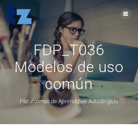
Skip
to
content
FDP_T036
Modelos de uso
común
Plataformas de Aprendizaje Autodirigido