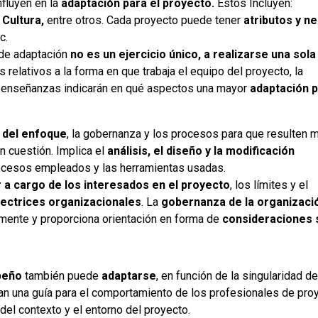
fluyen en la
adaptación para el proyecto.
Estos Incluyen:
 Cultura,
entre otros. Cada proyecto puede tener
atributos y n
c.
de adaptación
no es un ejercicio único, a realizarse una sola
s relativos a la forma en que trabaja el equipo del proyecto, la
as enseñanzas indicarán en qué aspectos una mayor
adaptación p
 del enfoque
, la gobernanza y los procesos para que resulten 
n cuestión. Implica el
análisis, el diseño y la modificación
rocesos empleados y las herramientas usadas.
 a cargo de los interesados en el proyecto
, los límites y el
rectrices organizacionales
. La
gobernanza de la organizaci
amente y proporciona orientación en forma de
consideraciones 
peño
también puede
adaptarse
, en función de la singularidad d
nan una guía para el comportamiento de los profesionales de pr
el contexto y el entorno del proyecto.