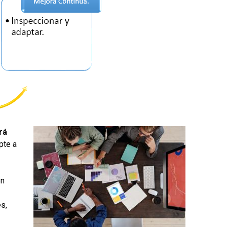
rá
pte a
en
s,