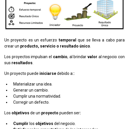
Un proyecto es un esfuerzo
temporal
que se lleva a cabo para
crear un
producto, servicio o resultado único
.
Los proyectos impulsan el
cambio
, al brindar
valor
al negocio con
sus
resultados
.
Un proyecto puede
iniciarse
debido a:
:
Materializar una idea.
Generar un cambio.
Cumplir una normatividad.
Corregir un defecto.
Los
objetivos
de un
proyecto
pueden ser
:
Cumplir
los
objetivos
del negocio.