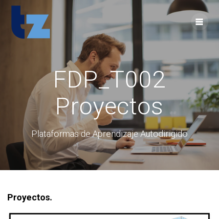
Skip
to
content
FDP_T002
Proyectos
Plataformas de Aprendizaje Autodirigido
Proyectos.