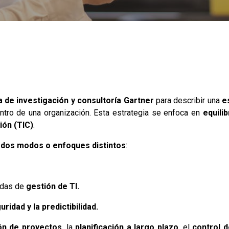
de investigación y consultoría Gartner
para describir una
e
tro de una organización. Esta estrategia se enfoca en
equilib
ión (TIC)
.
e
dos modos o enfoques distintos
:
idas de
gestión de TI.
guridad y la predictibilidad.
ón de proyectos
, la
planificación a largo plazo
, el
control 