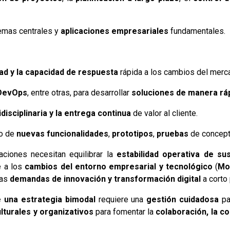
temas centrales y
aplicaciones empresariales
fundamentales.
lidad y la capacidad de respuesta
rápida a los cambios del merc
 DevOps
, entre otras, para desarrollar
soluciones de manera rápi
disciplinaria y la entrega continua
de valor al cliente.
lo de
nuevas funcionalidades
,
prototipos
,
pruebas
de concepto
ciones necesitan equilibrar la
estabilidad operativa de s
 a los
cambios del entorno empresarial y tecnológico
(
Mo
as
demandas de innovación y transformación digital
a corto 
 una estrategia bimodal
requiere una
gestión cuidadosa
pa
lturales y organizativos
para fomentar la
colaboración, la c