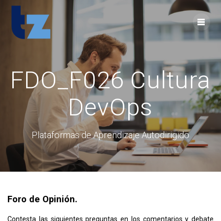
Skip
to
content
FDO_F026 Cultura
DevOps
Plataformas de Aprendizaje Autodirigido
Foro de Opinión.
Contesta las siguientes preguntas en los comentarios y debate