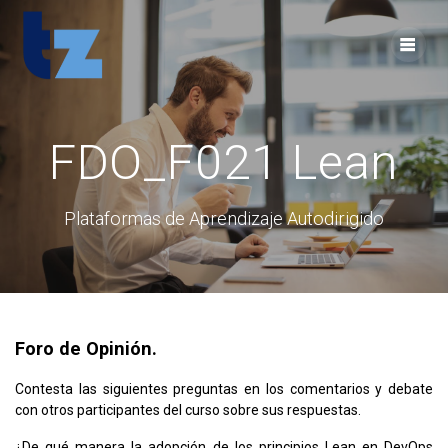
Skip
to
content
FDO_F021 Lean
Plataformas de Aprendizaje Autodirigido
Foro de Opinión.
Contesta las siguientes preguntas en los comentarios y debate
con otros participantes del curso sobre sus respuestas.
¿De qué manera la adopción de los principios Lean en DevOps