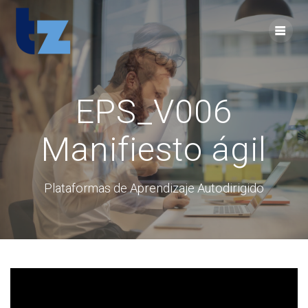
Skip
to
content
EPS_V006
Manifiesto ágil
Plataformas de Aprendizaje Autodirigido