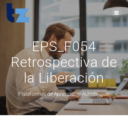
Skip
to
content
EPS_F054
Retrospectiva de
la Liberación
Plataformas de Aprendizaje Autodirigido