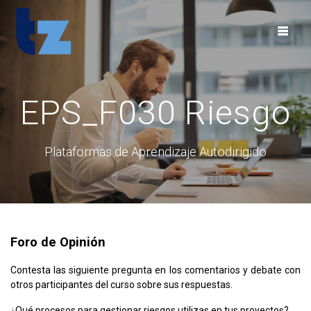
Skip
to
content
EPS_F030 Riesgo
Plataformas de Aprendizaje Autodirigido
Foro de Opinión
Contesta las siguiente pregunta en los comentarios y debate con
otros participantes del curso sobre sus respuestas.
¿Qué procesos para gestionar riesgos utilizas en tus proyectos?