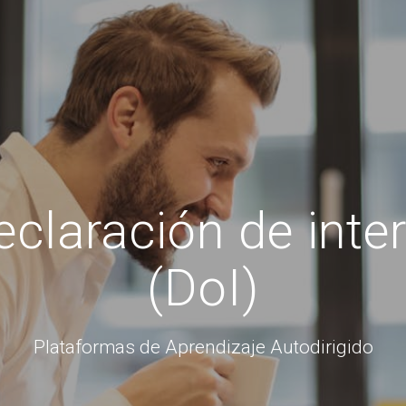
claración de inte
(DoI)
Plataformas de Aprendizaje Autodirigido