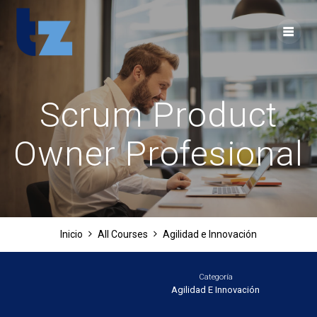
Skip
to
content
Scrum Product
Owner Profesional
Inicio
All Courses
Agilidad e Innovación
Categoría
Agilidad E Innovación