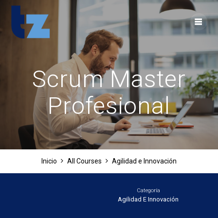
Skip
to
content
Scrum Master
Profesional
Inicio
All Courses
Agilidad e Innovación
Categoría
Agilidad E Innovación