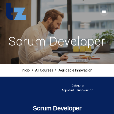
Skip
to
content
Scrum Developer
Inicio
All Courses
Agilidad e Innovación
Categoría
Agilidad E Innovación
Scrum Developer