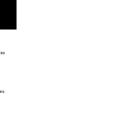
ras
es.