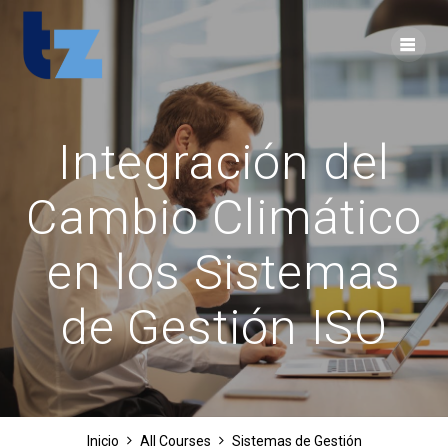
Skip
to
content
Integración del
Cambio Climático
en los Sistemas
de Gestión ISO
Inicio
All Courses
Sistemas de Gestión