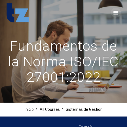
Skip
to
content
Fundamentos de
la Norma ISO/IEC
27001:2022
Inicio
All Courses
Sistemas de Gestión
Categoría