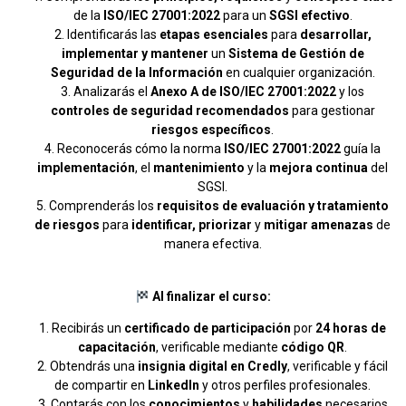
de la
ISO/IEC 27001:2022
para un
SGSI efectivo
.
Identificarás las
etapas esenciales
para
desarrollar,
implementar y mantener
un
Sistema de Gestión de
Seguridad de la Información
en cualquier organización.
Analizarás el
Anexo A de ISO/IEC 27001:2022
y los
controles de seguridad recomendados
para gestionar
riesgos específicos
.
Reconocerás cómo la norma
ISO/IEC 27001:2022
guía la
implementación
, el
mantenimiento
y la
mejora continua
del
SGSI.
Comprenderás los
requisitos de evaluación y tratamiento
de riesgos
para
identificar, priorizar
y
mitigar amenazas
de
manera efectiva.
Al finalizar el curso:
Recibirás un
certificado de participación
por
24 horas de
capacitación
, verificable mediante
código QR
.
Obtendrás una
insignia digital en Credly
, verificable y fácil
de compartir en
LinkedIn
y otros perfiles profesionales.
Contarás con los
conocimientos
y
habilidades
necesarios