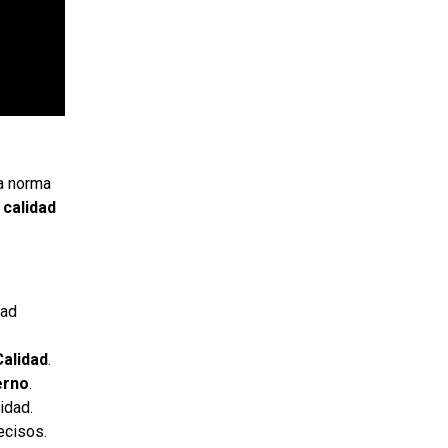
a norma
 calidad
dad
Calidad
.
erno
.
idad.
ecisos.