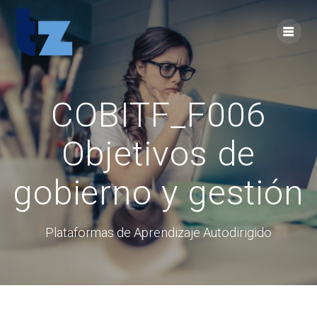
Skip
to
content
COBITF_F006
Objetivos de
gobierno y gestión
Plataformas de Aprendizaje Autodirigido