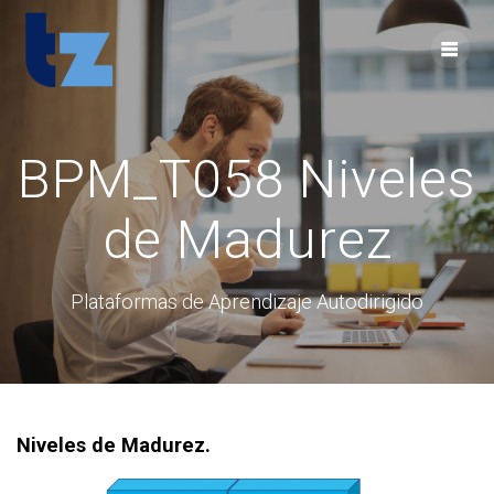
Skip
to
content
BPM_T058 Niveles
de Madurez
Plataformas de Aprendizaje Autodirigido
Niveles de Madurez.