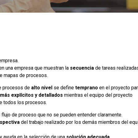
 empresa.
 en una empresa que muestran la
secuencia
de tareas realizada
 de mapas de procesos.
de procesos de
alto nivel
se define
temprano
en el proyecto pa
más explícitos y detallados
mientras el equipo del proyecto
e todos los procesos.
 flujo de proceso que no se pueden entender claramente.
spectiva
del trabajo realizado por los demás miembros del equ
y ayuda en la selección de una
solución adecuada
.