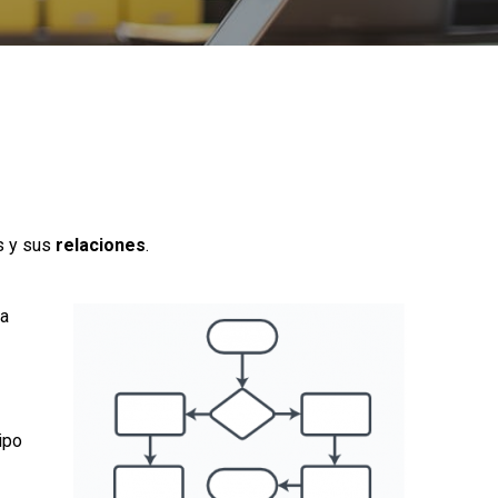
s y sus
relaciones
.
ra
ipo